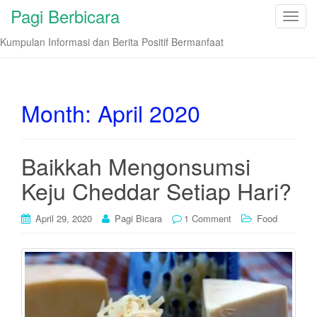
Pagi Berbicara
T
o
Kumpulan Informasi dan Berita Positif Bermanfaat
g
g
l
e
Month:
April 2020
n
a
v
Baikkah Mengonsumsi
i
Keju Cheddar Setiap Hari?
g
a
t
April 29, 2020
Pagi Bicara
1 Comment
Food
i
o
n