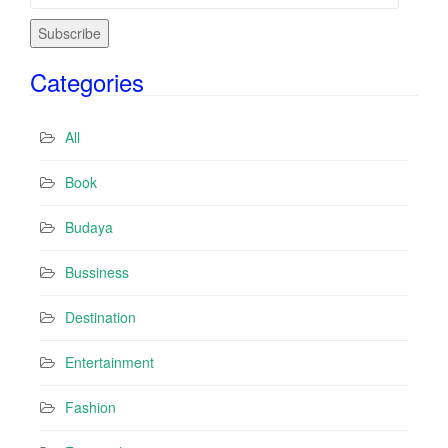
m
a
i
Categories
l
A
d
All
d
r
Book
e
s
Budaya
s
Bussiness
Destination
Entertainment
Fashion