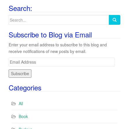
Search:
Search
for:
Subscribe to Blog via Email
Enter your email address to subscribe to this blog and
receive notifications of new posts by email.
E
m
a
i
Categories
l
A
d
All
d
r
Book
e
s