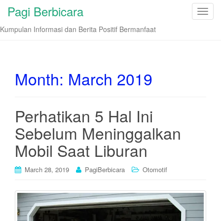
Pagi Berbicara
T
o
Kumpulan Informasi dan Berita Positif Bermanfaat
g
g
l
e
Month:
March 2019
n
a
v
Perhatikan 5 Hal Ini
i
Sebelum Meninggalkan
g
a
Mobil Saat Liburan
t
i
March 28, 2019
PagiBerbicara
Otomotif
o
n