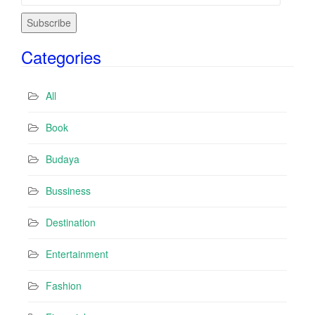
m
a
i
Categories
l
A
d
All
d
r
Book
e
s
Budaya
s
Bussiness
Destination
Entertainment
Fashion