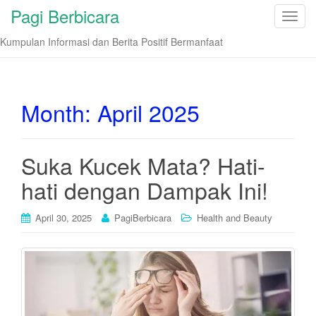
Pagi Berbicara
T
o
Kumpulan Informasi dan Berita Positif Bermanfaat
g
g
l
e
Month:
April 2025
n
a
v
Suka Kucek Mata? Hati-
i
hati dengan Dampak Ini!
g
a
t
April 30, 2025
PagiBerbicara
Health and Beauty
i
o
n