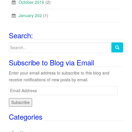
October 2016
(2)
January 202
(1)
Search:
Search
for:
Subscribe to Blog via Email
Enter your email address to subscribe to this blog and
receive notifications of new posts by email.
E
m
a
i
Categories
l
A
d