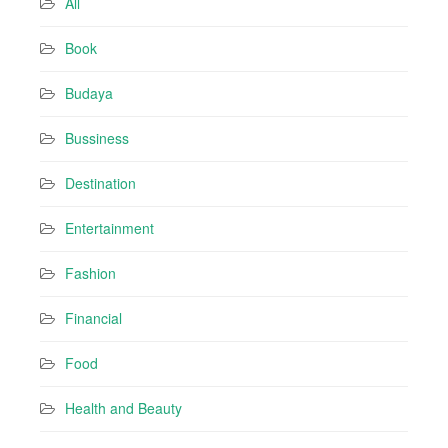
All
d
r
Book
e
s
Budaya
s
Bussiness
Destination
Entertainment
Fashion
Financial
Food
Health and Beauty