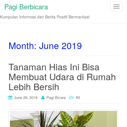
Pagi Berbicara
T
o
Kumpulan Informasi dan Berita Positif Bermanfaat
g
g
l
e
Month:
June 2019
n
a
v
Tanaman Hias Ini Bisa
i
Membuat Udara di Rumah
g
a
Lebih Bersih
t
i
June 26, 2019
Pagi Bicara
All
o
n