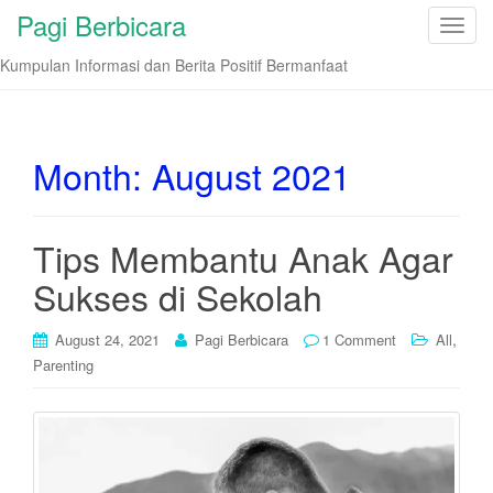
Pagi Berbicara
T
o
Kumpulan Informasi dan Berita Positif Bermanfaat
g
g
l
e
Month:
August 2021
n
a
v
Tips Membantu Anak Agar
i
Sukses di Sekolah
g
a
t
,
August 24, 2021
Pagi Berbicara
1 Comment
All
i
Parenting
o
n