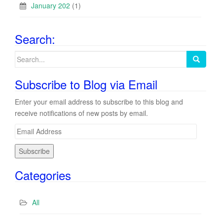
January 202
(1)
Search:
Search
for:
Subscribe to Blog via Email
Enter your email address to subscribe to this blog and
receive notifications of new posts by email.
E
m
a
i
Categories
l
A
d
All
d
r