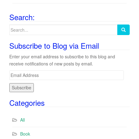
Search:
Search
for:
Subscribe to Blog via Email
Enter your email address to subscribe to this blog and
receive notifications of new posts by email.
E
m
a
i
Categories
l
A
d
All
d
r
Book
e