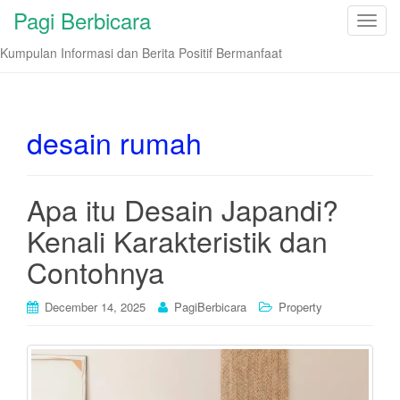
Pagi Berbicara
T
o
Kumpulan Informasi dan Berita Positif Bermanfaat
g
g
l
e
desain rumah
n
a
v
Apa itu Desain Japandi?
i
Kenali Karakteristik dan
g
a
Contohnya
t
i
December 14, 2025
PagiBerbicara
Property
o
n