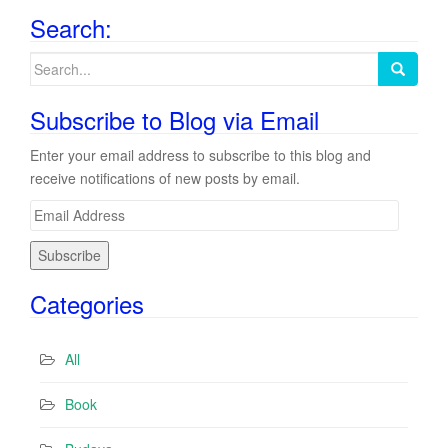
Search:
Search
for:
Subscribe to Blog via Email
Enter your email address to subscribe to this blog and
receive notifications of new posts by email.
E
m
a
i
Categories
l
A
d
All
d
r
Book
e
s