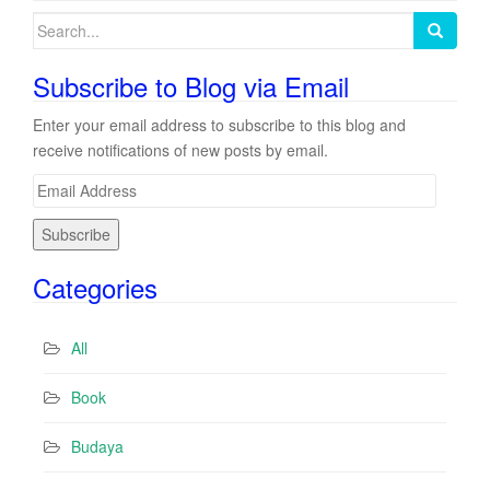
Search
for:
Subscribe to Blog via Email
Enter your email address to subscribe to this blog and
receive notifications of new posts by email.
E
m
a
i
Categories
l
A
d
All
d
r
Book
e
s
Budaya
s