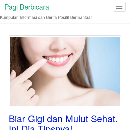
Pagi Berbicara
T
o
Kumpulan Informasi dan Berita Positif Bermanfaat
g
g
l
e
n
a
v
i
g
a
t
i
o
n
Biar Gigi dan Mulut Sehat.
Ini Dia Tipsnya!