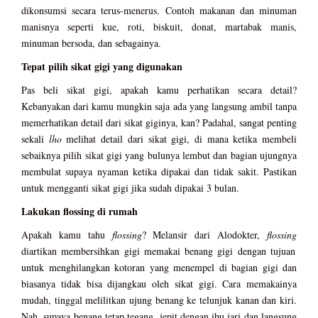
dikonsumsi secara terus-menerus. Contoh makanan dan minuman
manisnya seperti kue, roti, biskuit, donat, martabak manis,
minuman bersoda, dan sebagainya.
Tepat pilih sikat gigi yang digunakan
Pas beli sikat gigi, apakah kamu perhatikan secara detail?
Kebanyakan dari kamu mungkin saja ada yang langsung ambil tanpa
memerhatikan detail dari sikat giginya, kan? Padahal, sangat penting
sekali
lho
melihat detail dari sikat gigi, di mana ketika membeli
sebaiknya pilih sikat gigi yang bulunya lembut dan bagian ujungnya
membulat supaya nyaman ketika dipakai dan tidak sakit. Pastikan
untuk mengganti sikat gigi jika sudah dipakai 3 bulan.
Lakukan flossing di rumah
Apakah kamu tahu
flossing
? Melansir dari Alodokter,
flossing
diartikan membersihkan gigi memakai benang gigi dengan tujuan
untuk menghilangkan kotoran yang menempel di bagian gigi dan
biasanya tidak bisa dijangkau oleh sikat gigi. Cara memakainya
mudah, tinggal melilitkan ujung benang ke telunjuk kanan dan kiri.
Nah, supaya benang tetap tegang, jepit dengan ibu jari dan langsung