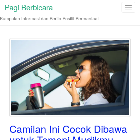
Pagi Berbicara
T
o
Kumpulan Informasi dan Berita Positif Bermanfaat
g
g
l
e
n
a
v
i
g
a
t
i
o
n
Camilan Ini Cocok Dibawa
untuk Temani Mudikmu