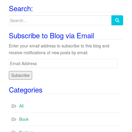
Search:
Search
for:
Subscribe to Blog via Email
Enter your email address to subscribe to this blog and
receive notifications of new posts by email.
E
m
a
i
Categories
l
A
d
All
d
r
Book
e
s