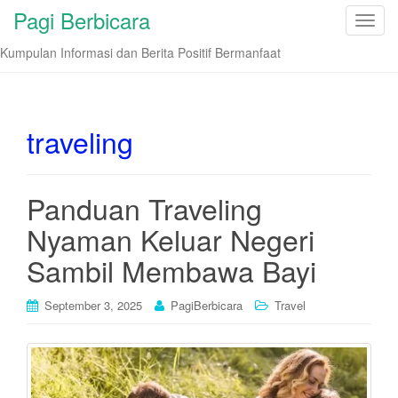
Pagi Berbicara
T
o
Kumpulan Informasi dan Berita Positif Bermanfaat
g
g
l
e
traveling
n
a
v
Panduan Traveling
i
Nyaman Keluar Negeri
g
a
Sambil Membawa Bayi
t
i
September 3, 2025
PagiBerbicara
Travel
o
n