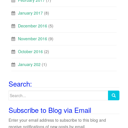
February 2017
(7)
January 2017
(8)
December 2016
(5)
November 2016
(9)
October 2016
(2)
January 202
(1)
Search:
Search
for:
Subscribe to Blog via Email
Enter your email address to subscribe to this blog and
receive notifications of new posts by email.