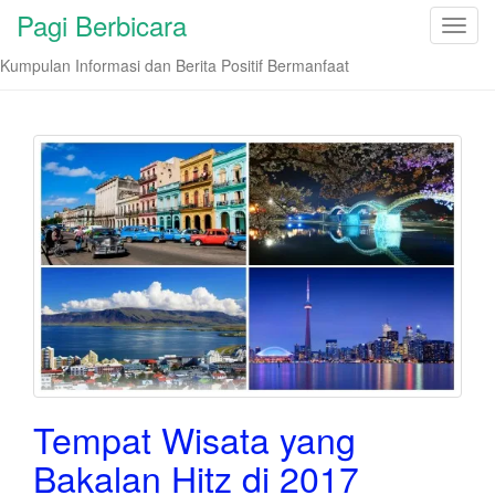
Pagi Berbicara
T
o
Kumpulan Informasi dan Berita Positif Bermanfaat
g
g
l
e
n
a
v
i
g
a
t
i
o
n
Tempat Wisata yang
Bakalan Hitz di 2017