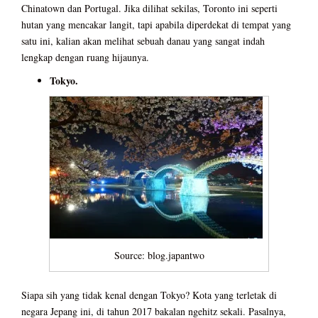
Chinatown dan Portugal. Jika dilihat sekilas, Toronto ini seperti
hutan yang mencakar langit, tapi apabila diperdekat di tempat yang
satu ini, kalian akan melihat sebuah danau yang sangat indah
lengkap dengan ruang hijaunya.
Tokyo.
Source: blog.japantwo
Siapa sih yang tidak kenal dengan Tokyo? Kota yang terletak di
negara Jepang ini, di tahun 2017 bakalan ngehitz sekali. Pasalnya,