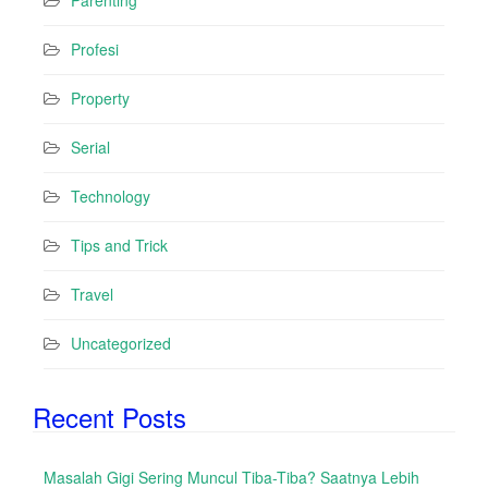
Parenting
Profesi
Property
Serial
Technology
Tips and Trick
Travel
Uncategorized
Recent Posts
Masalah Gigi Sering Muncul Tiba-Tiba? Saatnya Lebih