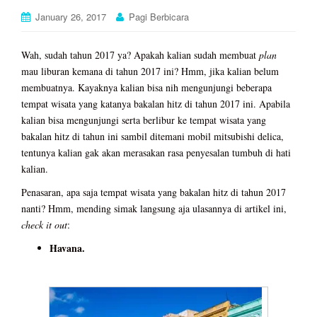
January 26, 2017
Pagi Berbicara
Wah, sudah tahun 2017 ya? Apakah kalian sudah membuat
plan
mau liburan kemana di tahun 2017 ini? Hmm, jika kalian belum
membuatnya. Kayaknya kalian bisa nih mengunjungi beberapa
tempat wisata yang katanya bakalan hitz di tahun 2017 ini. Apabila
kalian bisa mengunjungi serta berlibur ke tempat wisata yang
bakalan hitz di tahun ini sambil ditemani mobil mitsubishi delica,
tentunya kalian gak akan merasakan rasa penyesalan tumbuh di hati
kalian.
Penasaran, apa saja tempat wisata yang bakalan hitz di tahun 2017
nanti? Hmm, mending simak langsung aja ulasannya di artikel ini,
check it out
:
Havana.