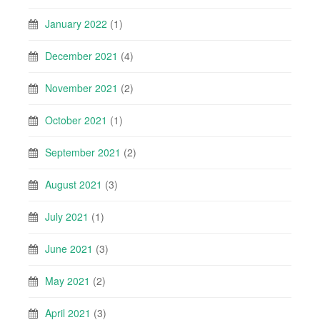
January 2022
(1)
December 2021
(4)
November 2021
(2)
October 2021
(1)
September 2021
(2)
August 2021
(3)
July 2021
(1)
June 2021
(3)
May 2021
(2)
April 2021
(3)