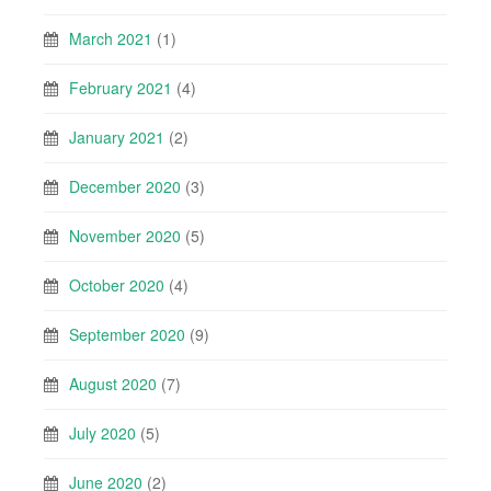
March 2021
(1)
February 2021
(4)
January 2021
(2)
December 2020
(3)
November 2020
(5)
October 2020
(4)
September 2020
(9)
August 2020
(7)
July 2020
(5)
June 2020
(2)