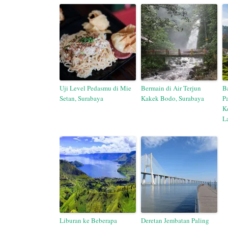
Uji Level Pedasmu di Mie
Bermain di Air Terjun
B
Setan, Surabaya
Kakek Bodo, Surabaya
P
K
L
Liburan ke Beberapa
Deretan Jembatan Paling