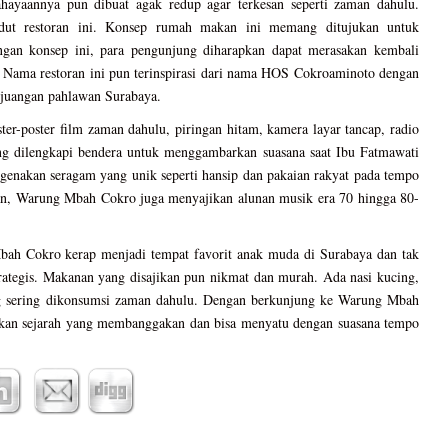
hayaannya pun dibuat agak redup agar terkesan seperti zaman dahulu.
dut restoran ini. Konsep rumah makan ini memang ditujukan untuk
an konsep ini, para pengunjung diharapkan dapat merasakan kembali
 Nama restoran ini pun terinspirasi dari nama HOS Cokroaminoto dengan
rjuangan pahlawan Surabaya.
oster-poster film zaman dahulu, piringan hitam, kamera layar tancap, radio
ng dilengkapi bendera untuk menggambarkan suasana saat Ibu Fatmawati
genakan seragam yang unik seperti hansip dan pakaian rakyat pada tempo
aan, Warung Mbah Cokro juga menyajikan alunan musik era 70 hingga 80-
bah Cokro kerap menjadi tempat favorit anak muda di Surabaya dan tak
rategis. Makanan yang disajikan pun nikmat dan murah. Ada nasi kucing,
g sering dikonsumsi zaman dahulu. Dengan berkunjung ke Warung Mbah
akan sejarah yang membanggakan dan bisa menyatu dengan suasana tempo