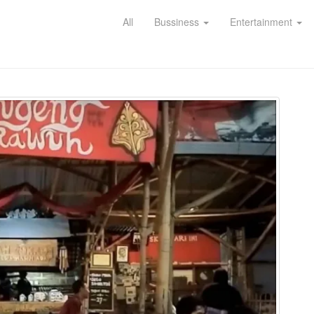
All
Bussiness
Entertainment