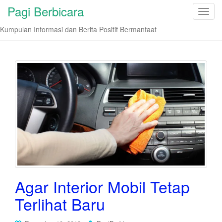
Pagi Berbicara
T
o
Kumpulan Informasi dan Berita Positif Bermanfaat
g
g
l
e
n
a
v
i
g
a
t
i
o
Agar Interior Mobil Tetap
n
Terlihat Baru