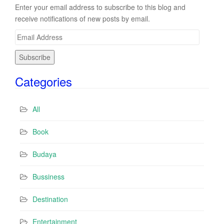
Enter your email address to subscribe to this blog and
receive notifications of new posts by email.
E
m
a
i
Categories
l
A
d
All
d
r
Book
e
s
Budaya
s
Bussiness
Destination
Entertainment