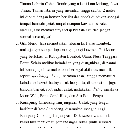
Taman Labirin Coban Rondo yang ada di kota Malang, Jawa
Timur. Taman labirin yang memiliki tinggi sekitar 2 meter
ini dibuat dengan konsep berliku dan cocok dijadikan sebagai
tempat bermain petak umpet maupun kawasan wisata.
Namun, saat memasukinya tetap berhati-hati dan jangan
sampai tersesat, ya!
Gili Meno
. Jika memutuskan liburan ke Pulau Lombok,
maka jangan sampai lupa mengunjungi kawasan Gili Meno
yang berlokasi di Kabupaten Lombok Utara, Nusa Tenggara
Barat. Selain melihat keindahan yang disuguhkan, di pantai
ini kamu juga bisa melakukan berbagai aktivitas menarik
seperti
snorkeling
,
diving
, bermain ikan, hingga menyusuri
keindahan bawah lautnya. Tak hanya itu, di tempat ini juga
tersedia banyak spot indah untuk melakukan
diving
misalnya
Meno Wall, Point Coral Blue, dan Sea Point Penyu.
Kampung Ciherang Tanjungsari
. Untuk yang tengah
berlibur di kota Sumedang, disarankan mengunjungi
Kampung Ciherang Tanjungsari. Di kawasan wisata ini,
kamu bisa menikmati pemandangan hutan pinus sembari