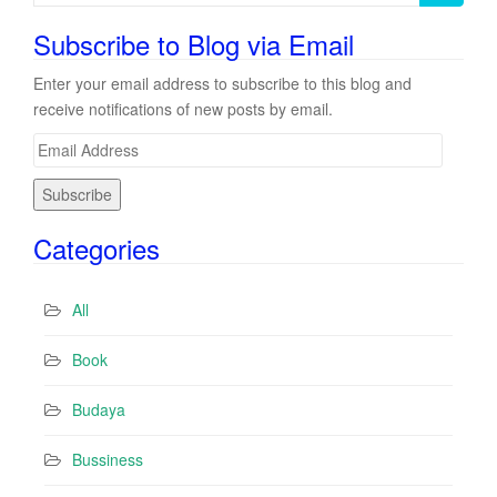
for:
Subscribe to Blog via Email
Enter your email address to subscribe to this blog and
receive notifications of new posts by email.
E
m
a
i
Categories
l
A
d
All
d
r
Book
e
s
Budaya
s
Bussiness