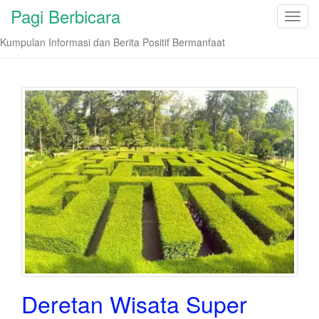
Pagi Berbicara
T
o
Kumpulan Informasi dan Berita Positif Bermanfaat
g
g
l
e
n
a
v
i
g
a
t
i
o
n
Deretan Wisata Super