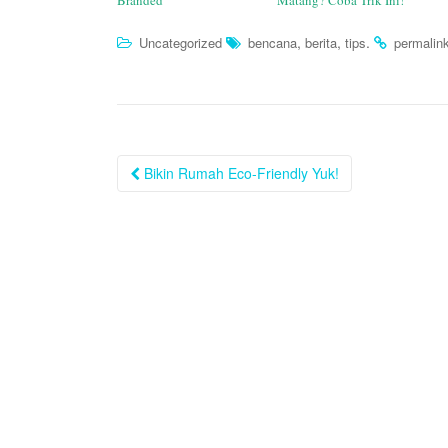
Branded
Matang? Coba Trik Ini!
,
,
.
Uncategorized
bencana
berita
tips
permalin
Post
Bikin Rumah Eco-Friendly Yuk!
navigation