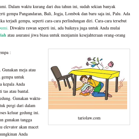
mi. Dalam waktu kurang dari dua tahun ini, sudah sekian banyak
erti gempa Pangandaran, Bali, Jogja, Lombok dan baru saja ini, Palu. Ada
ka terjadi gempa, seperti cara-cara perlindungan diri. Cara-cara tersebut
bumi.
Diwaktu rawan seperti ini, ada baiknya juga untuk Anda mulai
riah
atau asuransi jiwa biasa untuk menjamin kesejahteraan orang-orang
gempa :
. Gunakan meja atau
a gempa untuk
ga kepala Anda
 tas atau bantal.
 gedung. Gunakan waktu-
tuk pergi dari dalam
ses keluar gedung ini.
tariolaw.com
mun gunakan tangga
tau elevator akan macet
emungkinan Anda