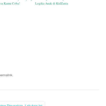
isa Kamu Coba!
Logika Anak di KidZania
.
permalink
ring Digunakan, Lakukan Ini