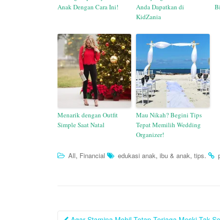
Anak Dengan Cara Ini!
Anda Dapatkan di
B
KidZania
Menarik dengan Outfit
Mau Nikah? Begini Tips
Simple Saat Natal
Tepat Memilih Wedding
Organizer!
,
,
,
.
All
Financial
edukasi anak
ibu & anak
tips
Post
Agar Stamina Mobil Tetap Terjaga Meski Tak Se