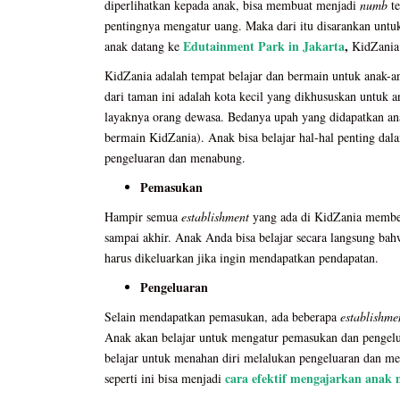
diperlihatkan kepada anak, bisa membuat menjadi
numb
t
pentingnya mengatur uang. Maka dari itu disarankan unt
Edutainment Park in Jakarta
,
anak datang ke
KidZania
KidZania adalah tempat belajar dan bermain untuk anak-a
dari taman ini adalah kota kecil yang dikhususkan untuk 
layaknya orang dewasa. Bedanya upah yang didapatkan a
bermain KidZania). Anak bisa belajar hal-hal penting da
pengeluaran dan menabung.
Pemasukan
Hampir semua
establishment
yang ada di KidZania member
sampai akhir. Anak Anda bisa belajar secara langsung ba
harus dikeluarkan jika ingin mendapatkan pendapatan.
Pengeluaran
Selain mendapatkan pemasukan, ada beberapa
establishm
Anak akan belajar untuk mengatur pemasukan dan pengelu
belajar untuk menahan diri melalukan pengeluaran dan m
cara efektif mengajarkan anak
seperti ini bisa menjadi