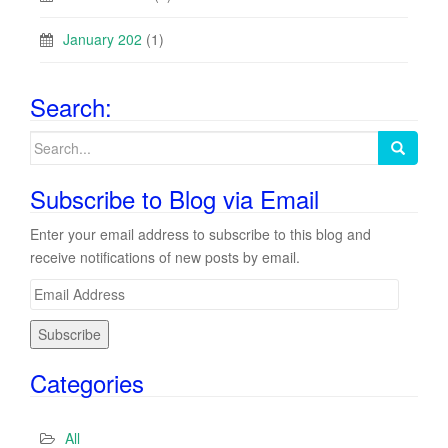
January 202
(1)
Search:
Search
for:
Subscribe to Blog via Email
Enter your email address to subscribe to this blog and
receive notifications of new posts by email.
E
m
a
i
Categories
l
A
d
All