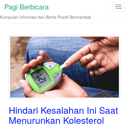
Pagi Berbicara
T
o
Kumpulan Informasi dan Berita Positif Bermanfaat
g
g
l
e
n
a
v
i
g
a
t
i
o
Hindari Kesalahan Ini Saat
n
Menurunkan Kolesterol