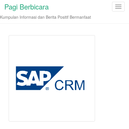
Pagi Berbicara
T
o
Kumpulan Informasi dan Berita Positif Bermanfaat
g
g
l
e
n
a
v
i
g
a
t
i
o
n