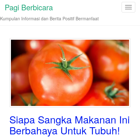
Pagi Berbicara
T
o
Kumpulan Informasi dan Berita Positif Bermanfaat
g
g
l
e
n
a
v
i
g
a
t
i
o
Siapa Sangka Makanan Ini
n
Berbahaya Untuk Tubuh!