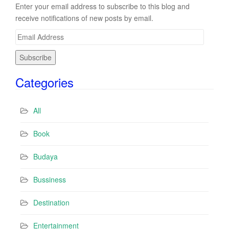
Enter your email address to subscribe to this blog and
receive notifications of new posts by email.
E
m
a
i
Categories
l
A
d
All
d
r
Book
e
s
Budaya
s
Bussiness
Destination
Entertainment