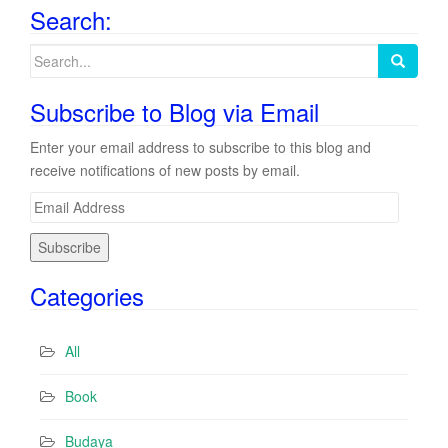
Search:
Search
for:
Subscribe to Blog via Email
Enter your email address to subscribe to this blog and
receive notifications of new posts by email.
E
m
a
i
Categories
l
A
d
All
d
r
Book
e
s
Budaya