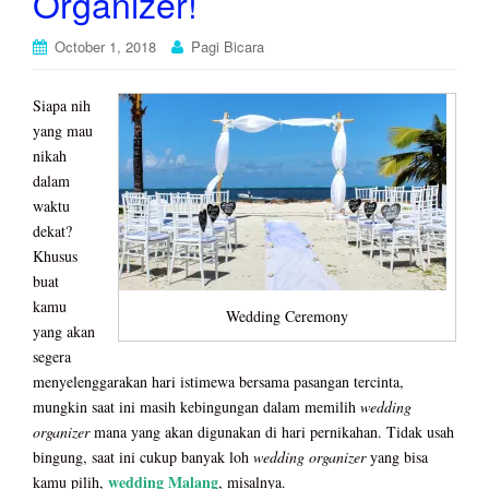
Organizer!
October 1, 2018
Pagi Bicara
Siapa nih
yang mau
nikah
dalam
waktu
dekat?
Khusus
buat
kamu
Wedding Ceremony
yang akan
segera
menyelenggarakan hari istimewa bersama pasangan tercinta,
mungkin saat ini masih kebingungan dalam memilih
wedding
organizer
mana yang akan digunakan di hari pernikahan. Tidak usah
bingung, saat ini cukup banyak loh
wedding organizer
yang bisa
wedding Malang
kamu pilih,
, misalnya.