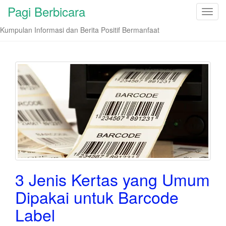
Pagi Berbicara
T
o
Kumpulan Informasi dan Berita Positif Bermanfaat
g
g
l
e
n
a
v
i
g
a
t
i
3 Jenis Kertas yang Umum
o
n
Dipakai untuk Barcode
Label