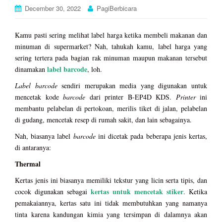
December 30, 2022
PagiBerbicara
Kamu pasti sering melihat label harga ketika membeli makanan dan
minuman di supermarket? Nah, tahukah kamu, label harga yang
sering tertera pada bagian rak minuman maupun makanan tersebut
label barcode
dinamakan
, loh.
Label barcode
sendiri merupakan media yang digunakan untuk
mencetak kode
barcode
dari printer B-EP4D KDS.
Printer
ini
membantu pelabelan di pertokoan, merilis tiket di jalan, pelabelan
di gudang, mencetak resep di rumah sakit, dan lain sebagainya.
Nah, biasanya label
barcode
ini dicetak pada beberapa jenis kertas,
di antaranya:
Thermal
Kertas jenis ini biasanya memiliki tekstur yang licin serta tipis, dan
kertas untuk mencetak stiker
cocok digunakan sebagai
. Ketika
pemakaiannya, kertas satu ini tidak membutuhkan yang namanya
tinta karena kandungan kimia yang tersimpan di dalamnya akan