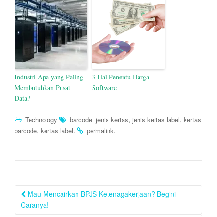
Industri Apa yang Paling
3 Hal Penentu Harga
Membutuhkan Pusat
Software
Data?
,
,
,
Technology
barcode
jenis kertas
jenis kertas label
kertas
,
.
.
barcode
kertas label
permalink
Post
Mau Mencairkan BPJS Ketenagakerjaan? Begini
navigation
Caranya!