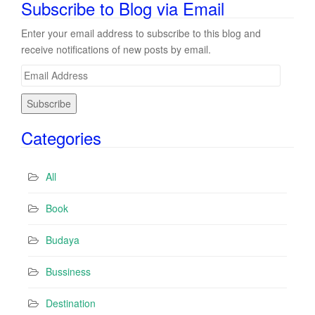
Subscribe to Blog via Email
Enter your email address to subscribe to this blog and
receive notifications of new posts by email.
E
m
a
i
Categories
l
A
d
All
d
r
Book
e
s
Budaya
s
Bussiness
Destination