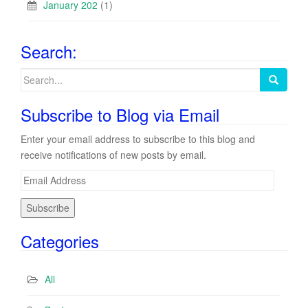
January 202
(1)
Search:
Search
for:
Subscribe to Blog via Email
Enter your email address to subscribe to this blog and
receive notifications of new posts by email.
E
m
a
i
Categories
l
A
d
All
d
r