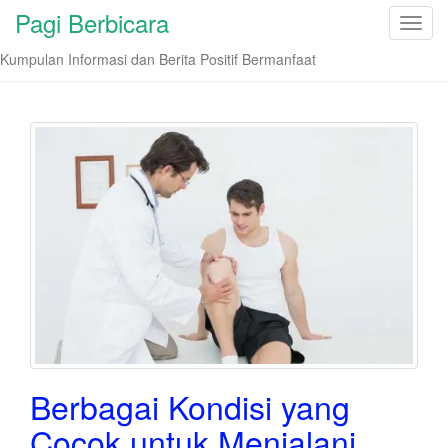
Pagi Berbicara
T
o
Kumpulan Informasi dan Berita Positif Bermanfaat
g
g
l
e
n
a
v
i
g
a
t
i
o
n
Berbagai Kondisi yang
Cocok untuk Menjalani