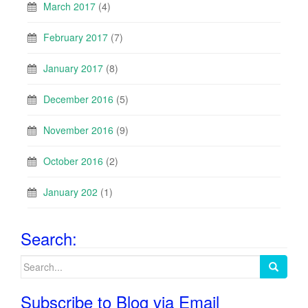
March 2017
(4)
February 2017
(7)
January 2017
(8)
December 2016
(5)
November 2016
(9)
October 2016
(2)
January 202
(1)
Search:
Search
for:
Subscribe to Blog via Email