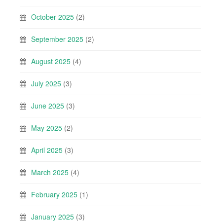
October 2025
(2)
September 2025
(2)
August 2025
(4)
July 2025
(3)
June 2025
(3)
May 2025
(2)
April 2025
(3)
March 2025
(4)
February 2025
(1)
January 2025
(3)