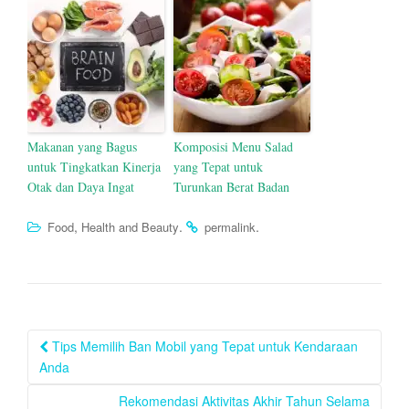
Makanan yang Bagus
Komposisi Menu Salad
untuk Tingkatkan Kinerja
yang Tepat untuk
Otak dan Daya Ingat
Turunkan Berat Badan
,
.
.
Food
Health and Beauty
permalink
Post
Tips Memilih Ban Mobil yang Tepat untuk Kendaraan
navigation
Anda
Rekomendasi Aktivitas Akhir Tahun Selama