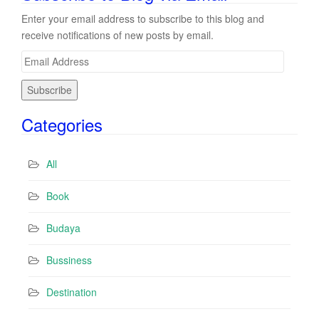
Enter your email address to subscribe to this blog and
receive notifications of new posts by email.
E
m
a
i
Categories
l
A
d
All
d
r
Book
e
s
Budaya
s
Bussiness
Destination