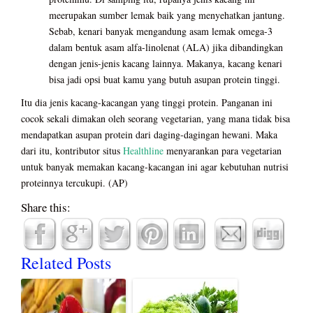
meerupakan sumber lemak baik yang menyehatkan jantung.
Sebab, kenari banyak mengandung asam lemak omega-3
dalam bentuk asam alfa-linolenat (ALA) jika dibandingkan
dengan jenis-jenis kacang lainnya. Makanya, kacang kenari
bisa jadi opsi buat kamu yang butuh asupan protein tinggi.
Itu dia jenis kacang-kacangan yang tinggi protein. Panganan ini
cocok sekali dimakan oleh seorang vegetarian, yang mana tidak bisa
mendapatkan asupan protein dari daging-dagingan hewani. Maka
dari itu, kontributor situs
Healthline
menyarankan para vegetarian
untuk banyak memakan kacang-kacangan ini agar kebutuhan nutrisi
proteinnya tercukupi. (AP)
Share this:
Related Posts