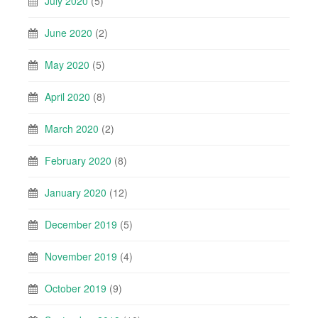
July 2020
(5)
June 2020
(2)
May 2020
(5)
April 2020
(8)
March 2020
(2)
February 2020
(8)
January 2020
(12)
December 2019
(5)
November 2019
(4)
October 2019
(9)