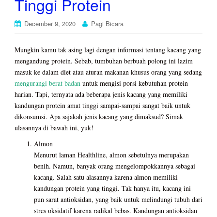
Tinggi Protein
December 9, 2020
Pagi Bicara
Mungkin kamu tak asing lagi dengan informasi tentang kacang yang
mengandung protein. Sebab, tumbuhan berbuah polong ini lazim
masuk ke dalam diet atau aturan makanan khusus orang yang sedang
mengurangi berat badan
untuk mengisi porsi kebutuhan protein
harian. Tapi, ternyata ada beberapa jenis kacang yang memiliki
kandungan protein amat tinggi sampai-sampai sangat baik untuk
dikonsumsi. Apa sajakah jenis kacang yang dimaksud? Simak
ulasannya di bawah ini, yuk!
Almon
Menurut laman Healthline, almon sebetulnya merupakan
benih. Namun, banyak orang mengelompokkannya sebagai
kacang. Salah satu alasannya karena almon memiliki
kandungan protein yang tinggi. Tak hanya itu, kacang ini
pun sarat antioksidan, yang baik untuk melindungi tubuh dari
stres oksidatif karena radikal bebas. Kandungan antioksidan