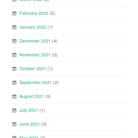
February 2022
(2)
January 2022
(1)
December 2021
(4)
November 2021
(2)
October 2021
(1)
September 2021
(2)
August 2021
(3)
July 2021
(1)
June 2021
(3)
May 2021
(2)