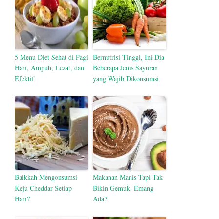
5 Menu Diet Sehat di Pagi
Bernutrisi Tinggi, Ini Dia
Hari, Ampuh, Lezat, dan
Beberapa Jenis Sayuran
Efektif
yang Wajib Dikonsumsi
Baikkah Mengonsumsi
Makanan Manis Tapi Tak
Keju Cheddar Setiap
Bikin Gemuk. Emang
Hari?
Ada?