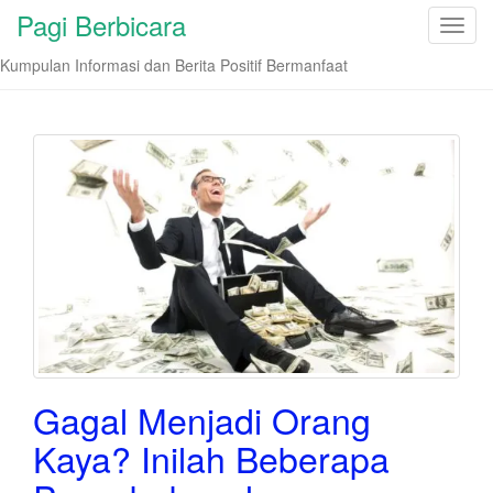
Pagi Berbicara
T
o
Kumpulan Informasi dan Berita Positif Bermanfaat
g
g
l
e
n
a
v
i
g
a
t
i
o
Gagal Menjadi Orang
n
Kaya? Inilah Beberapa