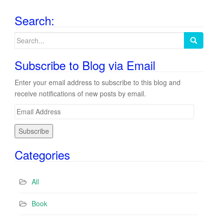
Search:
Search
for:
Subscribe to Blog via Email
Enter your email address to subscribe to this blog and
receive notifications of new posts by email.
E
m
a
i
Categories
l
A
d
All
d
r
Book
e