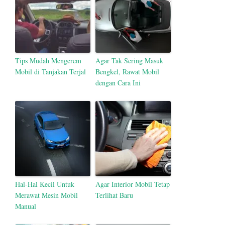
Tips Mudah Mengerem
Agar Tak Sering Masuk
Mobil di Tanjakan Terjal
Bengkel, Rawat Mobil
dengan Cara Ini
Hal-Hal Kecil Untuk
Agar Interior Mobil Tetap
Merawat Mesin Mobil
Terlihat Baru
Manual