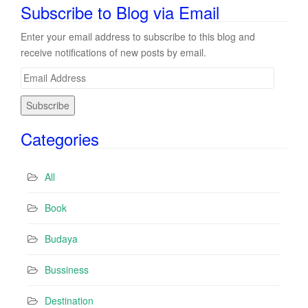
Subscribe to Blog via Email
Enter your email address to subscribe to this blog and
receive notifications of new posts by email.
E
m
a
i
Categories
l
A
d
All
d
r
Book
e
s
Budaya
s
Bussiness
Destination